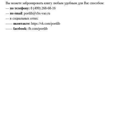
Вы можете забронировать книгу любым удобным для Вас способом:
—
по телефону:
8 (499) 268-68-16
—
по email
: poetlib@cbs-vao.ru
— в социальных сетях:
——
вконтакте:
https://vk.com/poetlib
——
facebook:
fb.com/poetlib