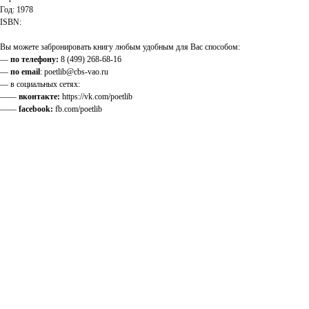
Год: 1978
ISBN:
Вы можете забронировать книгу любым удобным для Вас способом:
—
по телефону:
8 (499) 268-68-16
—
по email
: poetlib@cbs-vao.ru
— в социальных сетях:
——
вконтакте:
https://vk.com/poetlib
——
facebook:
fb.com/poetlib