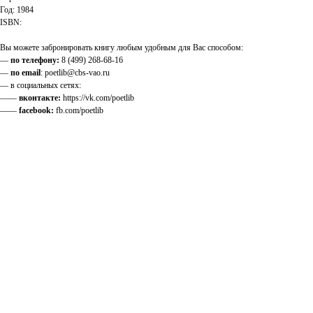
Год: 1984
ISBN:
Вы можете забронировать книгу любым удобным для Вас способом:
—
по телефону:
8 (499) 268-68-16
—
по email
: poetlib@cbs-vao.ru
— в социальных сетях:
——
вконтакте:
https://vk.com/poetlib
——
facebook:
fb.com/poetlib