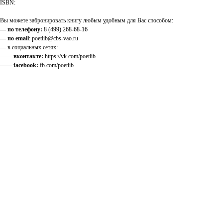
ISBN:
Вы можете забронировать книгу любым удобным для Вас способом:
—
по телефону:
8 (499) 268-68-16
—
по email
: poetlib@cbs-vao.ru
— в социальных сетях:
——
вконтакте:
https://vk.com/poetlib
——
facebook:
fb.com/poetlib