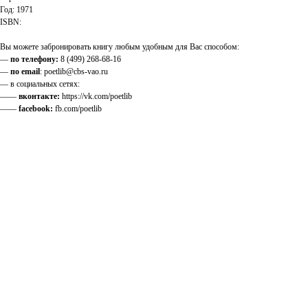
Год: 1971
ISBN:
Вы можете забронировать книгу любым удобным для Вас способом:
—
по телефону:
8 (499) 268-68-16
—
по email
: poetlib@cbs-vao.ru
— в социальных сетях:
——
вконтакте:
https://vk.com/poetlib
——
facebook:
fb.com/poetlib