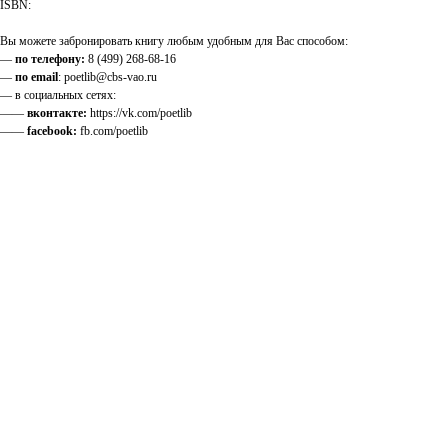
ISBN:
Вы можете забронировать книгу любым удобным для Вас способом:
—
по телефону:
8 (499) 268-68-16
—
по email
: poetlib@cbs-vao.ru
— в социальных сетях:
——
вконтакте:
https://vk.com/poetlib
——
facebook:
fb.com/poetlib