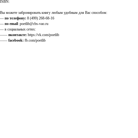
ISBN:
Вы можете забронировать книгу любым удобным для Вас способом:
—
по телефону:
8 (499) 268-68-16
—
по email
: poetlib@cbs-vao.ru
— в социальных сетях:
——
вконтакте:
https://vk.com/poetlib
——
facebook:
fb.com/poetlib