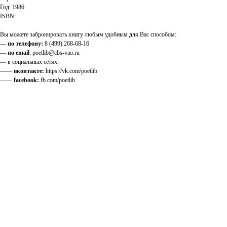
Год: 1986
ISBN:
Вы можете забронировать книгу любым удобным для Вас способом:
—
по телефону:
8 (499) 268-68-16
—
по email
: poetlib@cbs-vao.ru
— в социальных сетях:
——
вконтакте:
https://vk.com/poetlib
——
facebook:
fb.com/poetlib