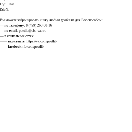
Год: 1978
ISBN:
Вы можете забронировать книгу любым удобным для Вас способом:
—
по телефону:
8 (499) 268-68-16
—
по email
: poetlib@cbs-vao.ru
— в социальных сетях:
——
вконтакте:
https://vk.com/poetlib
——
facebook:
fb.com/poetlib