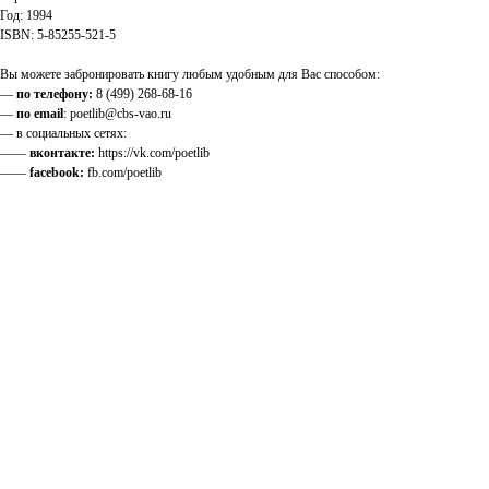
Год: 1994
ISBN: 5-85255-521-5
Вы можете забронировать книгу любым удобным для Вас способом:
—
по телефону:
8 (499) 268-68-16
—
по email
: poetlib@cbs-vao.ru
— в социальных сетях:
——
вконтакте:
https://vk.com/poetlib
——
facebook:
fb.com/poetlib