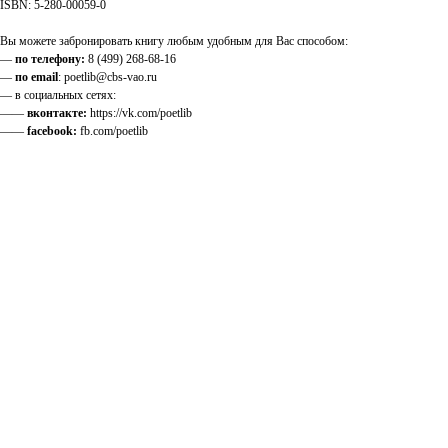
ISBN: 5-280-00059-0
Вы можете забронировать книгу любым удобным для Вас способом:
—
по телефону:
8 (499) 268-68-16
—
по email
: poetlib@cbs-vao.ru
— в социальных сетях:
——
вконтакте:
https://vk.com/poetlib
——
facebook:
fb.com/poetlib