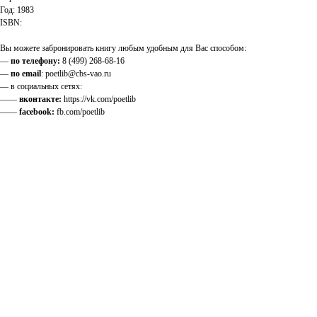
Год: 1983
ISBN:
Вы можете забронировать книгу любым удобным для Вас способом:
—
по телефону:
8 (499) 268-68-16
—
по email
: poetlib@cbs-vao.ru
— в социальных сетях:
——
вконтакте:
https://vk.com/poetlib
——
facebook:
fb.com/poetlib