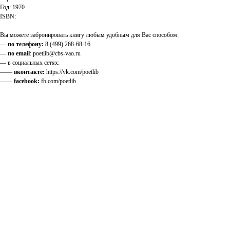
Год: 1970
ISBN:
Вы можете забронировать книгу любым удобным для Вас способом:
—
по телефону:
8 (499) 268-68-16
—
по email
: poetlib@cbs-vao.ru
— в социальных сетях:
——
вконтакте:
https://vk.com/poetlib
——
facebook:
fb.com/poetlib