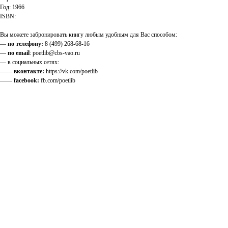
Год: 1966
ISBN:
Вы можете забронировать книгу любым удобным для Вас способом:
—
по телефону:
8 (499) 268-68-16
—
по email
: poetlib@cbs-vao.ru
— в социальных сетях:
——
вконтакте:
https://vk.com/poetlib
——
facebook:
fb.com/poetlib