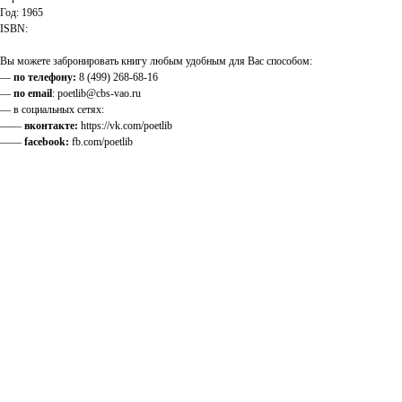
Год: 1965
ISBN:
Вы можете забронировать книгу любым удобным для Вас способом:
—
по телефону:
8 (499) 268-68-16
—
по email
: poetlib@cbs-vao.ru
— в социальных сетях:
——
вконтакте:
https://vk.com/poetlib
——
facebook:
fb.com/poetlib