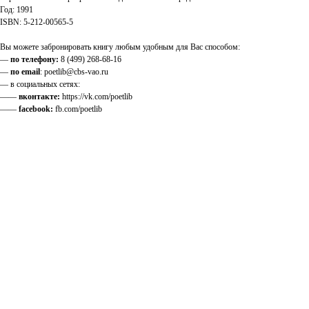
Год: 1991
ISBN: 5-212-00565-5
Вы можете забронировать книгу любым удобным для Вас способом:
—
по телефону:
8 (499) 268-68-16
—
по email
: poetlib@cbs-vao.ru
— в социальных сетях:
——
вконтакте:
https://vk.com/poetlib
——
facebook:
fb.com/poetlib