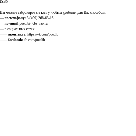
ISBN:
Вы можете забронировать книгу любым удобным для Вас способом:
—
по телефону:
8 (499) 268-68-16
—
по email
: poetlib@cbs-vao.ru
— в социальных сетях:
——
вконтакте:
https://vk.com/poetlib
——
facebook:
fb.com/poetlib