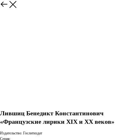
Лившиц Бенедикт Константинович
«Французские лирики XIX и XX веков»
Издательство: Гослитиздат
Серия: