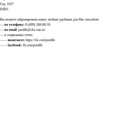
Год: 1937
ISBN:
Вы можете забронировать книгу любым удобным для Вас способом:
—
по телефону:
8 (499) 268-68-16
—
по email
: poetlib@cbs-vao.ru
— в социальных сетях:
——
вконтакте:
https://vk.com/poetlib
——
facebook:
fb.com/poetlib