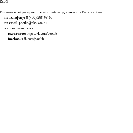
ISBN:
Вы можете забронировать книгу любым удобным для Вас способом:
—
по телефону:
8 (499) 268-68-16
—
по email
: poetlib@cbs-vao.ru
— в социальных сетях:
——
вконтакте:
https://vk.com/poetlib
——
facebook:
fb.com/poetlib