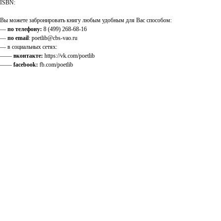
ISBN:
Вы можете забронировать книгу любым удобным для Вас способом:
—
по телефону:
8 (499) 268-68-16
—
по email
: poetlib@cbs-vao.ru
— в социальных сетях:
——
вконтакте:
https://vk.com/poetlib
——
facebook:
fb.com/poetlib