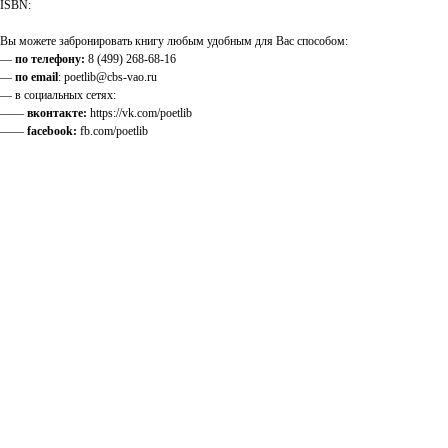
ISBN:
Вы можете забронировать книгу любым удобным для Вас способом:
—
по телефону:
8 (499) 268-68-16
—
по email
: poetlib@cbs-vao.ru
— в социальных сетях:
——
вконтакте:
https://vk.com/poetlib
——
facebook:
fb.com/poetlib