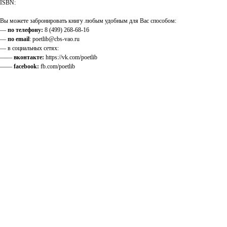
ISBN:
Вы можете забронировать книгу любым удобным для Вас способом:
—
по телефону:
8 (499) 268-68-16
—
по email
: poetlib@cbs-vao.ru
— в социальных сетях:
——
вконтакте:
https://vk.com/poetlib
——
facebook:
fb.com/poetlib