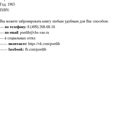
Год: 1965
ISBN:
Вы можете забронировать книгу любым удобным для Вас способом:
—
по телефону:
8 (499) 268-68-16
—
по email
: poetlib@cbs-vao.ru
— в социальных сетях:
——
вконтакте:
https://vk.com/poetlib
——
facebook:
fb.com/poetlib