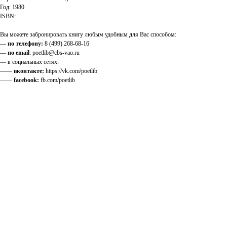
Год: 1980
ISBN:
Вы можете забронировать книгу любым удобным для Вас способом:
—
по телефону:
8 (499) 268-68-16
—
по email
: poetlib@cbs-vao.ru
— в социальных сетях:
——
вконтакте:
https://vk.com/poetlib
——
facebook:
fb.com/poetlib