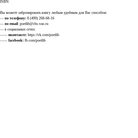
ISBN:
Вы можете забронировать книгу любым удобным для Вас способом:
—
по телефону:
8 (499) 268-68-16
—
по email
: poetlib@cbs-vao.ru
— в социальных сетях:
——
вконтакте:
https://vk.com/poetlib
——
facebook:
fb.com/poetlib