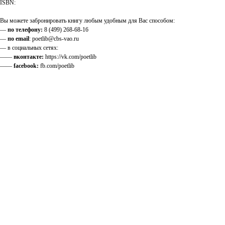
ISBN:
Вы можете забронировать книгу любым удобным для Вас способом:
—
по телефону:
8 (499) 268-68-16
—
по email
: poetlib@cbs-vao.ru
— в социальных сетях:
——
вконтакте:
https://vk.com/poetlib
——
facebook:
fb.com/poetlib