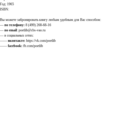
Год: 1965
ISBN:
Вы можете забронировать книгу любым удобным для Вас способом:
—
по телефону:
8 (499) 268-68-16
—
по email
: poetlib@cbs-vao.ru
— в социальных сетях:
——
вконтакте:
https://vk.com/poetlib
——
facebook:
fb.com/poetlib