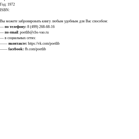
Год: 1972
ISBN:
Вы можете забронировать книгу любым удобным для Вас способом:
—
по телефону:
8 (499) 268-68-16
—
по email
: poetlib@cbs-vao.ru
— в социальных сетях:
——
вконтакте:
https://vk.com/poetlib
——
facebook:
fb.com/poetlib