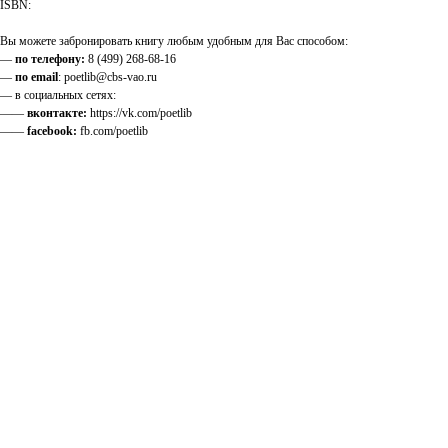
ISBN:
Вы можете забронировать книгу любым удобным для Вас способом:
—
по телефону:
8 (499) 268-68-16
—
по email
: poetlib@cbs-vao.ru
— в социальных сетях:
——
вконтакте:
https://vk.com/poetlib
——
facebook:
fb.com/poetlib