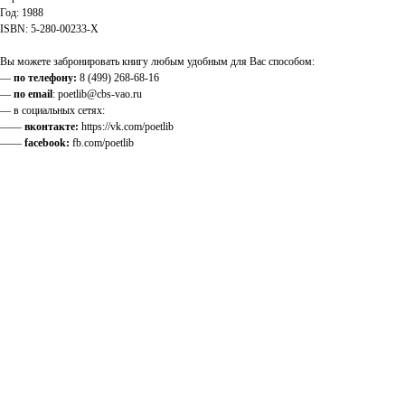
Год: 1988
ISBN: 5-280-00233-X
Вы можете забронировать книгу любым удобным для Вас способом:
—
по телефону:
8 (499) 268-68-16
—
по email
: poetlib@cbs-vao.ru
— в социальных сетях:
——
вконтакте:
https://vk.com/poetlib
——
facebook:
fb.com/poetlib