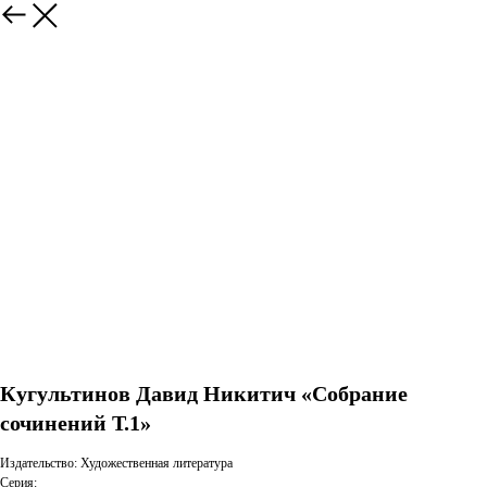
Кугультинов Давид Никитич «Собрание
сочинений Т.1»
Издательство: Художественная литература
Серия: