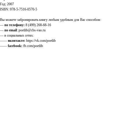
Год: 2007
ISBN: 978-5-7516-0570-5
Вы можете забронировать книгу любым удобным для Вас способом:
—
по телефону:
8 (499) 268-68-16
—
по email
: poetlib@cbs-vao.ru
— в социальных сетях:
——
вконтакте:
https://vk.com/poetlib
——
facebook:
fb.com/poetlib