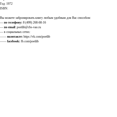
Год: 1972
ISBN:
Вы можете забронировать книгу любым удобным для Вас способом:
—
по телефону:
8 (499) 268-68-16
—
по email
: poetlib@cbs-vao.ru
— в социальных сетях:
——
вконтакте:
https://vk.com/poetlib
——
facebook:
fb.com/poetlib