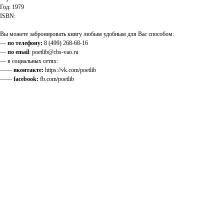
Год: 1979
ISBN:
Вы можете забронировать книгу любым удобным для Вас способом:
—
по телефону:
8 (499) 268-68-16
—
по email
: poetlib@cbs-vao.ru
— в социальных сетях:
——
вконтакте:
https://vk.com/poetlib
——
facebook:
fb.com/poetlib