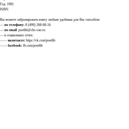
Год: 1981
ISBN:
Вы можете забронировать книгу любым удобным для Вас способом:
—
по телефону:
8 (499) 268-68-16
—
по email
: poetlib@cbs-vao.ru
— в социальных сетях:
——
вконтакте:
https://vk.com/poetlib
——
facebook:
fb.com/poetlib