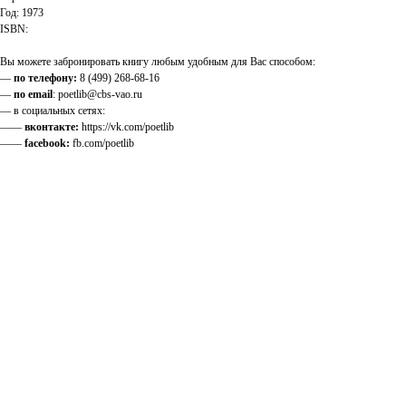
Год: 1973
ISBN:
Вы можете забронировать книгу любым удобным для Вас способом:
—
по телефону:
8 (499) 268-68-16
—
по email
: poetlib@cbs-vao.ru
— в социальных сетях:
——
вконтакте:
https://vk.com/poetlib
——
facebook:
fb.com/poetlib