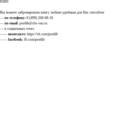
ISBN:
Вы можете забронировать книгу любым удобным для Вас способом:
—
по телефону:
8 (499) 268-68-16
—
по email
: poetlib@cbs-vao.ru
— в социальных сетях:
——
вконтакте:
https://vk.com/poetlib
——
facebook:
fb.com/poetlib