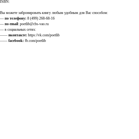
ISBN:
Вы можете забронировать книгу любым удобным для Вас способом:
—
по телефону:
8 (499) 268-68-16
—
по email
: poetlib@cbs-vao.ru
— в социальных сетях:
——
вконтакте:
https://vk.com/poetlib
——
facebook:
fb.com/poetlib