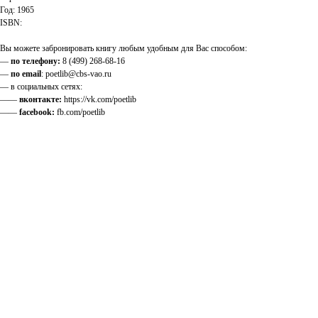
Год: 1965
ISBN:
Вы можете забронировать книгу любым удобным для Вас способом:
—
по телефону:
8 (499) 268-68-16
—
по email
: poetlib@cbs-vao.ru
— в социальных сетях:
——
вконтакте:
https://vk.com/poetlib
——
facebook:
fb.com/poetlib