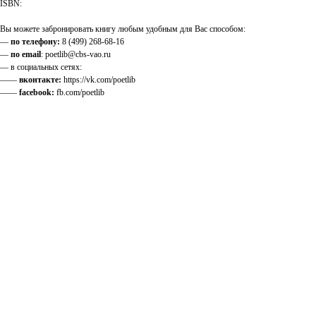
ISBN:
Вы можете забронировать книгу любым удобным для Вас способом:
—
по телефону:
8 (499) 268-68-16
—
по email
: poetlib@cbs-vao.ru
— в социальных сетях:
——
вконтакте:
https://vk.com/poetlib
——
facebook:
fb.com/poetlib