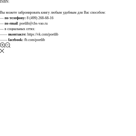
ISBN:
Вы можете забронировать книгу любым удобным для Вас способом:
—
по телефону:
8 (499) 268-68-16
—
по email
: poetlib@cbs-vao.ru
— в социальных сетях:
——
вконтакте:
https://vk.com/poetlib
——
facebook:
fb.com/poetlib