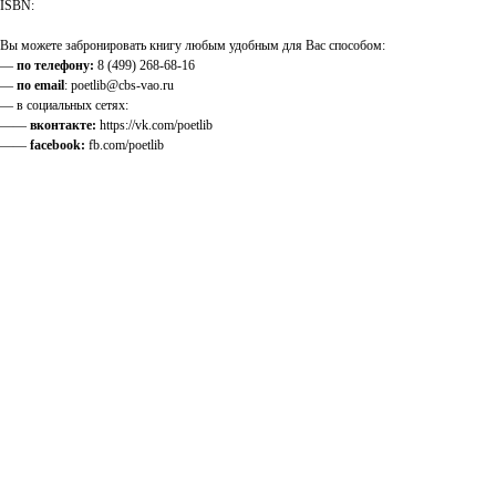
ISBN:
Вы можете забронировать книгу любым удобным для Вас способом:
—
по телефону:
8 (499) 268-68-16
—
по email
: poetlib@cbs-vao.ru
— в социальных сетях:
——
вконтакте:
https://vk.com/poetlib
——
facebook:
fb.com/poetlib