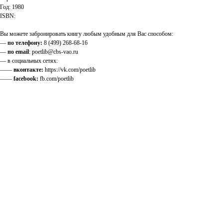
Год: 1980
ISBN:
Вы можете забронировать книгу любым удобным для Вас способом:
—
по телефону:
8 (499) 268-68-16
—
по email
: poetlib@cbs-vao.ru
— в социальных сетях:
——
вконтакте:
https://vk.com/poetlib
——
facebook:
fb.com/poetlib