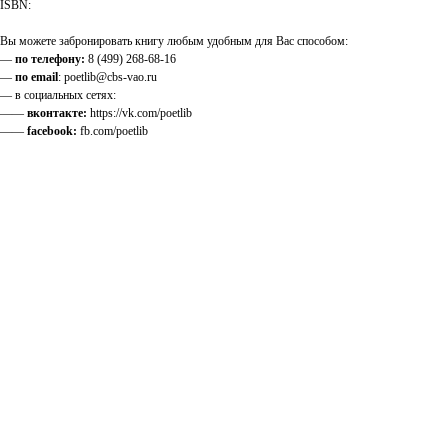
ISBN:
Вы можете забронировать книгу любым удобным для Вас способом:
—
по телефону:
8 (499) 268-68-16
—
по email
: poetlib@cbs-vao.ru
— в социальных сетях:
——
вконтакте:
https://vk.com/poetlib
——
facebook:
fb.com/poetlib