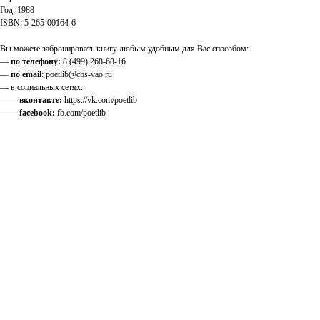
Год: 1988
ISBN: 5-265-00164-6
Вы можете забронировать книгу любым удобным для Вас способом:
—
по телефону:
8 (499) 268-68-16
—
по email
: poetlib@cbs-vao.ru
— в социальных сетях:
——
вконтакте:
https://vk.com/poetlib
——
facebook:
fb.com/poetlib