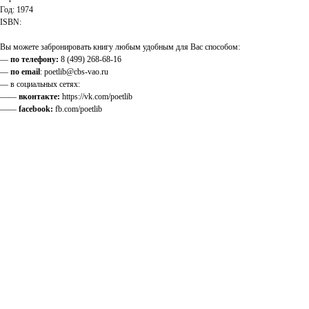
Год: 1974
ISBN:
Вы можете забронировать книгу любым удобным для Вас способом:
—
по телефону:
8 (499) 268-68-16
—
по email
: poetlib@cbs-vao.ru
— в социальных сетях:
——
вконтакте:
https://vk.com/poetlib
——
facebook:
fb.com/poetlib