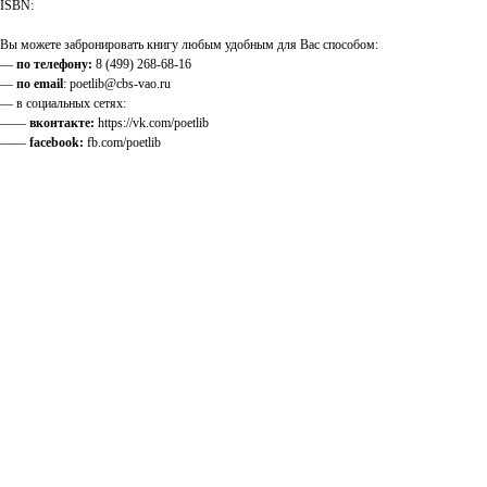
ISBN:
Вы можете забронировать книгу любым удобным для Вас способом:
—
по телефону:
8 (499) 268-68-16
—
по email
: poetlib@cbs-vao.ru
— в социальных сетях:
——
вконтакте:
https://vk.com/poetlib
——
facebook:
fb.com/poetlib