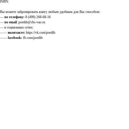
ISBN:
Вы можете забронировать книгу любым удобным для Вас способом:
—
по телефону:
8 (499) 268-68-16
—
по email
: poetlib@cbs-vao.ru
— в социальных сетях:
——
вконтакте:
https://vk.com/poetlib
——
facebook:
fb.com/poetlib