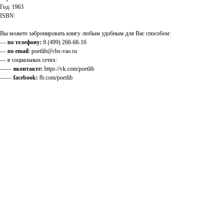
Год: 1963
ISBN:
Вы можете забронировать книгу любым удобным для Вас способом:
—
по телефону:
8 (499) 268-68-16
—
по email
: poetlib@cbs-vao.ru
— в социальных сетях:
——
вконтакте:
https://vk.com/poetlib
——
facebook:
fb.com/poetlib