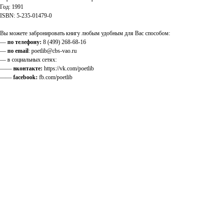
Год: 1991
ISBN: 5-235-01479-0
Вы можете забронировать книгу любым удобным для Вас способом:
—
по телефону:
8 (499) 268-68-16
—
по email
: poetlib@cbs-vao.ru
— в социальных сетях:
——
вконтакте:
https://vk.com/poetlib
——
facebook:
fb.com/poetlib