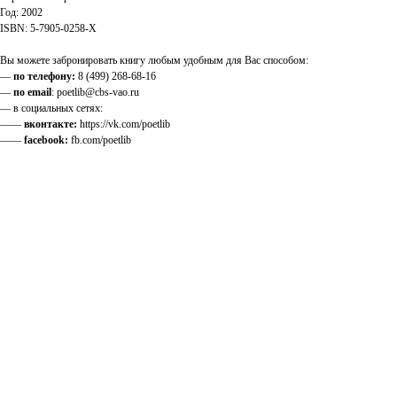
Год: 2002
ISBN: 5-7905-0258-X
Вы можете забронировать книгу любым удобным для Вас способом:
—
по телефону:
8 (499) 268-68-16
—
по email
: poetlib@cbs-vao.ru
— в социальных сетях:
——
вконтакте:
https://vk.com/poetlib
——
facebook:
fb.com/poetlib